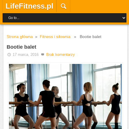
LifeFitness.pl
Strona główna
»
Fitness i siłownia
» Bootie balet
Bootie balet
17 marca, 2016
Brak komentarzy