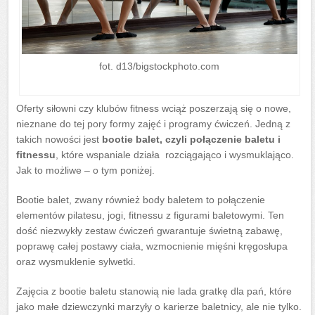
fot. d13/bigstockphoto.com
Oferty siłowni czy klubów fitness wciąż poszerzają się o nowe,
nieznane do tej pory formy zajęć i programy ćwiczeń. Jedną z
takich nowości jest
bootie balet, czyli połączenie baletu i
fitnessu
, które wspaniale działa rozciągająco i wysmuklająco.
Jak to możliwe – o tym poniżej.
Bootie balet, zwany również body baletem to połączenie
elementów pilatesu, jogi, fitnessu z figurami baletowymi. Ten
dość niezwykły zestaw ćwiczeń gwarantuje świetną zabawę,
poprawę całej postawy ciała, wzmocnienie mięśni kręgosłupa
oraz wysmuklenie sylwetki.
Zajęcia z bootie baletu stanowią nie lada gratkę dla pań, które
jako małe dziewczynki marzyły o karierze baletnicy, ale nie tylko.