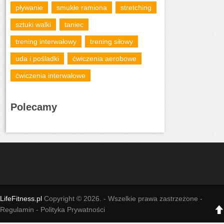
pływanie
smukłe ramiona
stretching
sztuki walki
taniec
trening interwałowy
trening siłowy
uda i pośladki
ćwiczenia aerobowe
ćwiczenia interwałowe
Polecamy
LifeFitness.pl
Copyright © 2026. - Wszelkie prawa zastrzeżone -
Regulamin - Polityka Prywatności