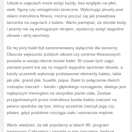
Udział w zajęciach może wziąć każdy, bez względu na płeć,
wiek, figurę czy umiejętności taneczne. Wykonując piruety pod
okiem instruktora fitness, można poczuć się jak prawdziwa
tancerka na zajęciach z baletu. Warto pamiętać, że obcisłe body
i puenty nie są wymaganym strojem, wystarczy wziąć wygodne
obuwie i strój sportowy.
Do tej pory balet był zarezerwowany wyłącznie dla tancerzy.
Obecnie większość polskich siłowni czy centrów fitnessowych
posiada w swojej ofercie bootie balet. W czasie tych zajęć
zamiast puent ma się na nogach wygodne sportowe obuwie, a
każdy uczestnik wykonuje podstawowe elementy baletu, takie
jak plié, grand plié, fouetté, pique. Balet to połączenie dwóch
rodzajów ćwiczeń – kardio i głębokiego rozciągania, dlatego jest
najlepszym treningiem na wszystkie partie ciała. Zestaw
przygotowanych przez instruktora bootie baletu ćwiczeń na
pewno spodoba się tym, którzy wcześnie ćwiczyli jogę czy
pilates, gdyż podobnie rozciąga ciało i wzmacnia mięśnie.
Warto wiedzieć, że tak popularny w latach 80. program
treningowy Callanetics i zawarte w nim ćwiczenia, będące