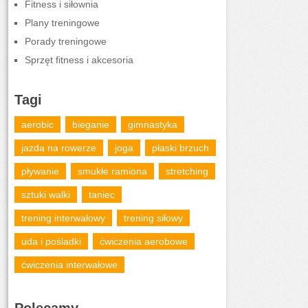
Fitness i siłownia
Plany treningowe
Porady treningowe
Sprzęt fitness i akcesoria
Tagi
aerobic
bieganie
gimnastyka
jazda na rowerze
joga
płaski brzuch
pływanie
smukłe ramiona
stretching
sztuki walki
taniec
trening interwałowy
trening siłowy
uda i pośladki
ćwiczenia aerobowe
ćwiczenia interwałowe
Polecamy