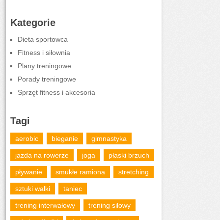
Kategorie
Dieta sportowca
Fitness i siłownia
Plany treningowe
Porady treningowe
Sprzęt fitness i akcesoria
Tagi
aerobic
bieganie
gimnastyka
jazda na rowerze
joga
płaski brzuch
pływanie
smukłe ramiona
stretching
sztuki walki
taniec
trening interwałowy
trening siłowy