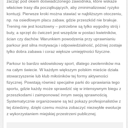
zacząć pod okiem doświadczonego zawodnika, które wskaże
właściwe trasy dla początkujących, aby zminimalizować ryzyko
kontuzji. Pierwsze kroki można stawiać w najbliższym otoczeniu,
np. na osiedlowym placu zabaw, gdzie przeszkód nie brakuje.
Trening nie jest kosztowny – potrzebne są tylko wygodny strój i
buty, a sprzęt do ćwiczeń jest wszędzie w postaci kwietników,
ścian czy dachów. Warunkiem powodzenia przy uprawnianiu
parkour jest silna motywacja i odpowiedzialność, później zostaje
tylko dobra zabawa i coraz większe umiejętności fizyczne.
Parkour to bardzo widowiskowy sport, dlatego zwolenników ma
na całym świecie. W każdym większym polskim mieście działa
stowarzyszenie lub klub miłośników tej formy aktywności
fizycznej. Powstają również specjalne parki do uprawiania tego
sportu, gdzie każdy może sprawdzić się w intensywnym biegu z
przeszkodami i zaimponować innym swoją sprawnością.
Systematycznie organizowane są też pokazy profesjonalistów z
tej dziedziny, dzięki czemu można zobaczyć niezwykłe ewolucje
z wykorzystaniem miejskiej przestrzeni publicznej.