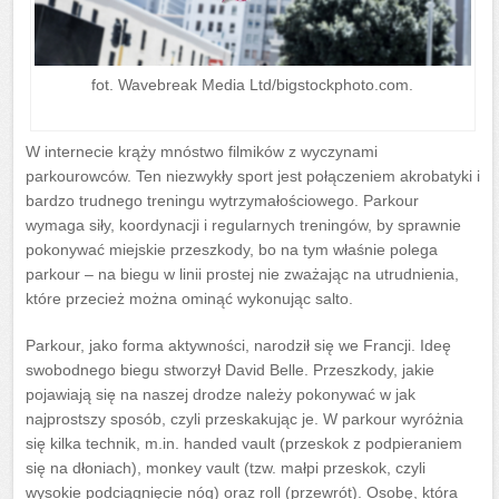
fot. Wavebreak Media Ltd/bigstockphoto.com.
W internecie krąży mnóstwo filmików z wyczynami
parkourowców. Ten niezwykły sport jest połączeniem akrobatyki i
bardzo trudnego treningu wytrzymałościowego. Parkour
wymaga siły, koordynacji i regularnych treningów, by sprawnie
pokonywać miejskie przeszkody, bo na tym właśnie polega
parkour – na biegu w linii prostej nie zważając na utrudnienia,
które przecież można ominąć wykonując salto.
Parkour, jako forma aktywności, narodził się we Francji. Ideę
swobodnego biegu stworzył David Belle. Przeszkody, jakie
pojawiają się na naszej drodze należy pokonywać w jak
najprostszy sposób, czyli przeskakując je. W parkour wyróżnia
się kilka technik, m.in. handed vault (przeskok z podpieraniem
się na dłoniach), monkey vault (tzw. małpi przeskok, czyli
wysokie podciągnięcie nóg) oraz roll (przewrót). Osobę, która