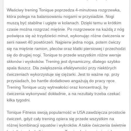
Właściwy trening Tonique poprzedza 4-minutowa rozgrzewka,
która polega na balansowaniu nogami w przysiadzie. Nogi
muszą być stabilne i ugięte w kolanach. Dzięki temu w krótkim
czasie można rozgrzać mięśnie. Po rozgrzewce na każdą z nóg
poświęca się aż trzydzieści minut, wykonując różne ćwiczenia w
serii nawet 40 powtórzeń. Najpierw jedna noga, potem ćwiczy
się na mięśnie ramion, pleców oraz klatki piersiowej i przechodzi
się do drugiej nogi. Tonique to przede wszystkim różne wersje
skłonów i wyskoków. Trening jest dynamiczny, dlatego szybko
spala tłuszcz. Dla zwiększenia efektywności przy niektórych
ćwiczeniach wykorzystuje się ciężarki. Jest to ważne np. przy
przysiadach, bo hantle dodatkowo angażują do pracy ręce.
Trening Tonique uczy wytrwałości oraz koncentracji, by
ćwiczenia wykonywać dokładnie, a na rezultaty trzeba czekać
kilka tygodni.
Tonique Fitness swoją popularność w USA zawdzięcza prostocie
ćwiczeń, gdyż cały trening opiera się przede wszystkim na
różnej kombinacji squatów i wykroków. A takie ćwiczenia świetnie