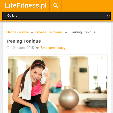
LifeFitness.pl
Strona główna
»
Fitness i siłownia
» Trening Tonique
Trening Tonique
10 marca, 2015
Brak komentarzy