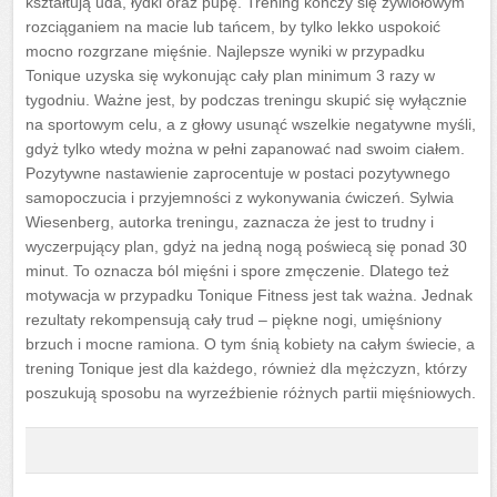
kształtują uda, łydki oraz pupę. Trening kończy się żywiołowym
rozciąganiem na macie lub tańcem, by tylko lekko uspokoić
mocno rozgrzane mięśnie. Najlepsze wyniki w przypadku
Tonique uzyska się wykonując cały plan minimum 3 razy w
tygodniu. Ważne jest, by podczas treningu skupić się wyłącznie
na sportowym celu, a z głowy usunąć wszelkie negatywne myśli,
gdyż tylko wtedy można w pełni zapanować nad swoim ciałem.
Pozytywne nastawienie zaprocentuje w postaci pozytywnego
samopoczucia i przyjemności z wykonywania ćwiczeń. Sylwia
Wiesenberg, autorka treningu, zaznacza że jest to trudny i
wyczerpujący plan, gdyż na jedną nogą poświecą się ponad 30
minut. To oznacza ból mięśni i spore zmęczenie. Dlatego też
motywacja w przypadku Tonique Fitness jest tak ważna. Jednak
rezultaty rekompensują cały trud – piękne nogi, umięśniony
brzuch i mocne ramiona. O tym śnią kobiety na całym świecie, a
trening Tonique jest dla każdego, również dla mężczyzn, którzy
poszukują sposobu na wyrzeźbienie różnych partii mięśniowych.