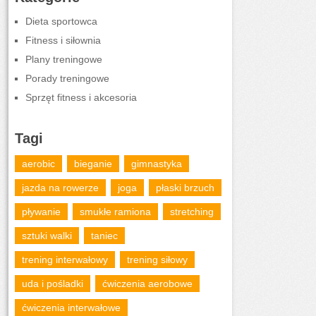
Dieta sportowca
Fitness i siłownia
Plany treningowe
Porady treningowe
Sprzęt fitness i akcesoria
Tagi
aerobic
bieganie
gimnastyka
jazda na rowerze
joga
płaski brzuch
pływanie
smukłe ramiona
stretching
sztuki walki
taniec
trening interwałowy
trening siłowy
uda i pośladki
ćwiczenia aerobowe
ćwiczenia interwałowe