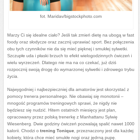
fot. Maridav/bigstockphoto.com
Marzy Ci się idealne ciało? Jeśli tak zmień dietę na ubogą w fast
foody oraz słodycze oraz zacznij uprawiać sport. Bez połączenia
obu tych czynników nie da się mieć pięknej i smukłej sylwetki.
Szczupłe uda i płaski brzuch to efekt wielogodzinnych ćwiczeń i
wielu wyrzeczeń. Dlatego nie ma na co czekać, już dziś
rozpocznij swoją drogę do wymarzonej sylwetki i zdrowego trybu
życia.
Najwygodniej i najbezpieczniej dla amatorów jest skorzystać z
pomocy trenera personalnego. Nie obawiaj się monotonii –
mnogość programów treningowych sprawi, że nigdy nie
będziesz się nudzić. Hitem ostatnich miesięcy jest plan,
opracowany przez polską trenerkę z Manhattanu Sylwię
Wiesenberg. Dwie godziny ćwiczeń pozwalają spalić nawet 1000
kalorii. Chodzi o
trening Tonique
, przeznaczony jest dla każdej
kobiety, która chce mieć smukłe nogi oraz jędrną pupę.