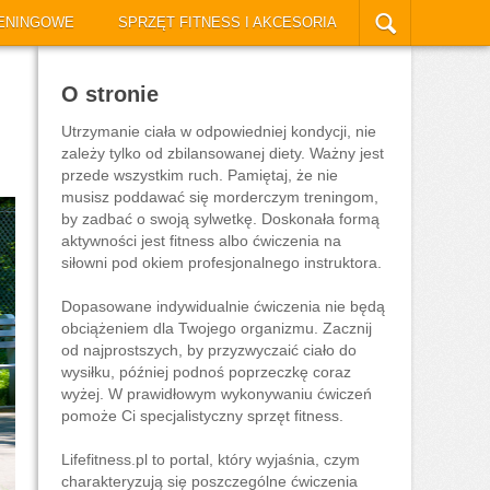
ENINGOWE
SPRZĘT FITNESS I AKCESORIA
O stronie
Utrzymanie ciała w odpowiedniej kondycji, nie
zależy tylko od zbilansowanej diety. Ważny jest
przede wszystkim ruch. Pamiętaj, że nie
musisz poddawać się morderczym treningom,
by zadbać o swoją sylwetkę. Doskonała formą
aktywności jest fitness albo ćwiczenia na
siłowni pod okiem profesjonalnego instruktora.
Dopasowane indywidualnie ćwiczenia nie będą
obciążeniem dla Twojego organizmu. Zacznij
od najprostszych, by przyzwyczaić ciało do
wysiłku, później podnoś poprzeczkę coraz
wyżej. W prawidłowym wykonywaniu ćwiczeń
pomoże Ci specjalistyczny sprzęt fitness.
Lifefitness.pl to portal, który wyjaśnia, czym
charakteryzują się poszczególne ćwiczenia