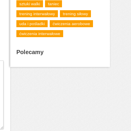
sztuki walki
taniec
trening interwałowy
trening siłowy
uda i pośladki
ćwiczenia aerobowe
ćwiczenia interwałowe
Polecamy