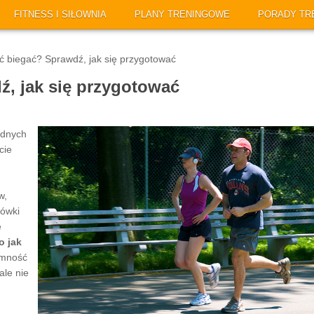
FITNESS I SIŁOWNIA
PLANY TRENINGOWE
PORADY TR
biegać? Sprawdź, jak się przygotować
, jak się przygotować
ędnych
cie
w,
mówki
e
o jak
emność
ale nie