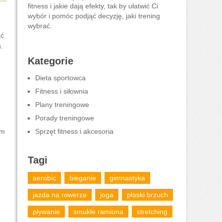
fitness i jakie dają efekty, tak by ułatwić Ci
wybór i pomóc podjąć decyzję, jaki trening
wybrać.
ać
.
Kategorie
Dieta sportowca
Fitness i siłownia
Plany treningowe
Porady treningowe
em
Sprzęt fitness i akcesoria
Tagi
aerobic
bieganie
gimnastyka
jazda na rowerze
joga
płaski brzuch
pływanie
smukłe ramiona
stretching