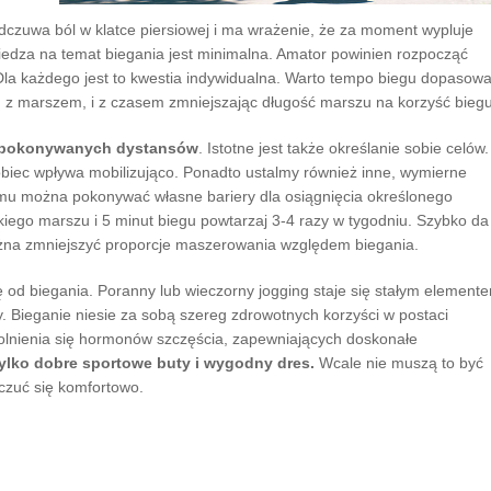
dczuwa ból w klatce piersiowej i ma wrażenie, że za moment wypluje
 wiedza na temat biegania jest minimalna. Amator powinien rozpocząć
la każdego jest to kwestia indywidualna. Warto tempo biegu dopasow
g z marszem, i z czasem zmniejszając długość marszu na korzyść biegu
e pokonywanych dystansów
. Istotne jest także określanie sobie celów.
iec wpływa mobilizująco. Ponadto ustalmy również inne, wymierne
temu można pokonywać własne bariery dla osiągnięcia określonego
bkiego marszu i 5 minut biegu powtarzaj 3-4 razy w tygodniu. Szybko da
można zmniejszyć proporcje maszerowania względem biegania.
ę od biegania. Poranny lub wieczorny jogging staje się stałym element
y. Bieganie niesie za sobą szereg zdrowotnych korzyści w postaci
uwolnienia się hormonów szczęścia, zapewniających doskonałe
 tylko dobre sportowe buty i wygodny dres.
Wcale nie muszą to być
 czuć się komfortowo.