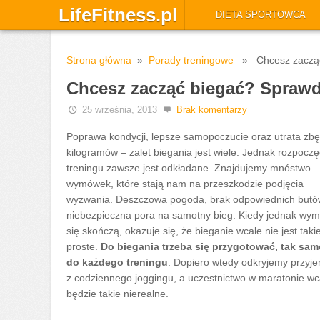
LifeFitness.pl
DIETA SPORTOWCA
Strona główna
»
Porady treningowe
» Chcesz zacząć 
Chcesz zacząć biegać? Sprawdź
25 września, 2013
Brak komentarzy
Poprawa kondycji, lepsze samopoczucie oraz utrata zb
kilogramów – zalet biegania jest wiele. Jednak rozpoczę
treningu zawsze jest odkładane. Znajdujemy mnóstwo
wymówek, które stają nam na przeszkodzie podjęcia
wyzwania. Deszczowa pogoda, brak odpowiednich butó
niebezpieczna pora na samotny bieg. Kiedy jednak wy
się skończą, okazuje się, że bieganie wcale nie jest taki
proste.
Do biegania trzeba się przygotować, tak sam
do każdego treningu
. Dopiero wtedy odkryjemy przyj
z codziennego joggingu, a uczestnictwo w maratonie wc
będzie takie nierealne.