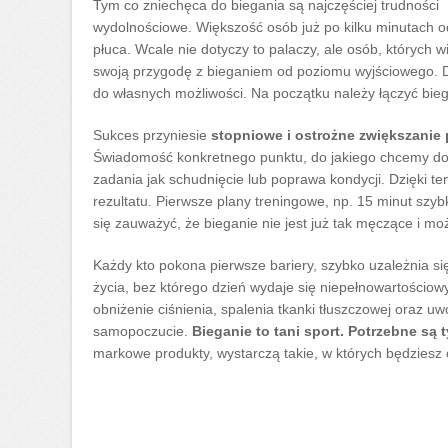
Tym co zniechęca do biegania są najczęściej trudności
wydolnościowe. Większość osób już po kilku minutach o
płuca. Wcale nie dotyczy to palaczy, ale osób, których
swoją przygodę z bieganiem od poziomu wyjściowego. D
do własnych możliwości. Na początku należy łączyć bie
Sukces przyniesie
stopniowe i ostrożne zwiększani
Świadomość konkretnego punktu, do jakiego chcemy dob
zadania jak schudnięcie lub poprawa kondycji. Dzięki 
rezultatu. Pierwsze plany treningowe, np. 15 minut szy
się zauważyć, że bieganie nie jest już tak męczące i 
Każdy kto pokona pierwsze bariery, szybko uzależnia si
życia, bez którego dzień wydaje się niepełnowartościow
obniżenie ciśnienia, spalenia tkanki tłuszczowej oraz 
samopoczucie.
Bieganie to tani sport. Potrzebne są
markowe produkty, wystarczą takie, w których będziesz